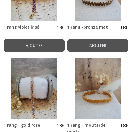
1 rang violet irisé
18
€
1 rang -bronze mat
18
€
AJOUTER
AJOUTER
1 rang - gold rose
18
€
1 rang - moutarde
18
€
(mat)