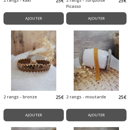
2 rangs - kaki
25
€
2 rangs - turquoise
25
€
Picasso
AJOUTER
AJOUTER
2 rangs - bronze
25
€
2 rangs - moutarde
25
€
AJOUTER
AJOUTER