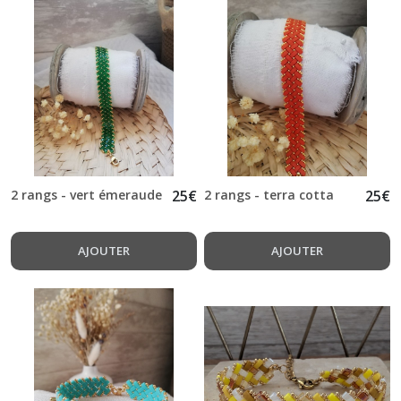
2 rangs - vert émeraude
25
€
2 rangs - terra cotta
25
€
AJOUTER
AJOUTER