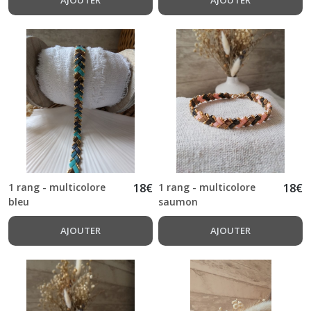
1 rang - multicolore
18
€
1 rang - multicolore
18
€
bleu
saumon
AJOUTER
AJOUTER