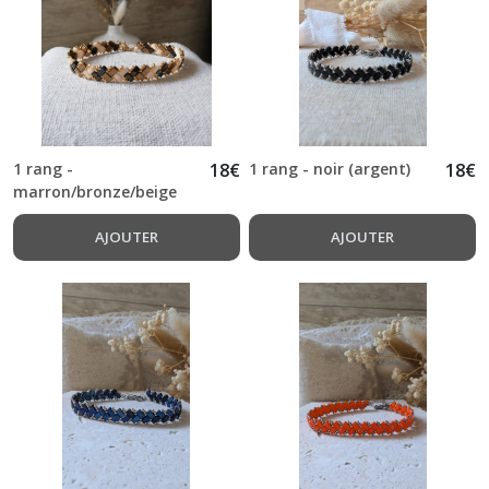
1 rang -
18
€
1 rang - noir (argent)
18
€
marron/bronze/beige
AJOUTER
AJOUTER