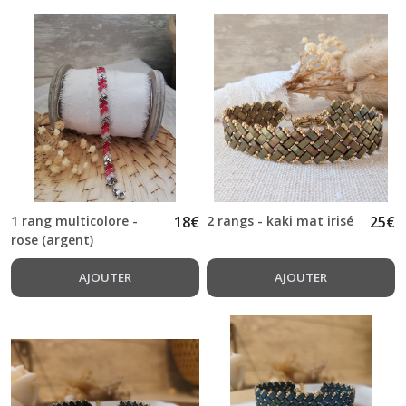
1 rang multicolore -
18
€
2 rangs - kaki mat irisé
25
€
rose (argent)
AJOUTER
AJOUTER