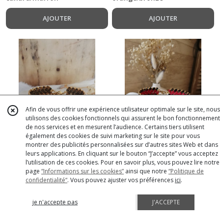
AJOUTER
AJOUTER
Afin de vous offrir une expérience utilisateur optimale sur le site, nous
utilisons des cookies fonctionnels qui assurent le bon fonctionnement
de nos services et en mesurent l’audience. Certains tiers utilisent
également des cookies de suivi marketing sur le site pour vous
montrer des publicités personnalisées sur d’autres sites Web et dans
2 rangs - bronze/bronze
25
€
2 rangs - rouge
25
€
leurs applications. En cliquant sur le bouton “J’accepte” vous acceptez
mat
brick/marron
l’utilisation de ces cookies. Pour en savoir plus, vous pouvez lire notre
page
“Informations sur les cookies”
ainsi que notre
“Politique de
confidentialité“
. Vous pouvez ajuster vos préférences
ici
.
AJOUTER
AJOUTER
je n'accepte pas
J'ACCEPTE