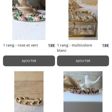
1 rang - rose et vert
18
€
1 rang - multicolore
18
€
blanc
AJOUTER
AJOUTER