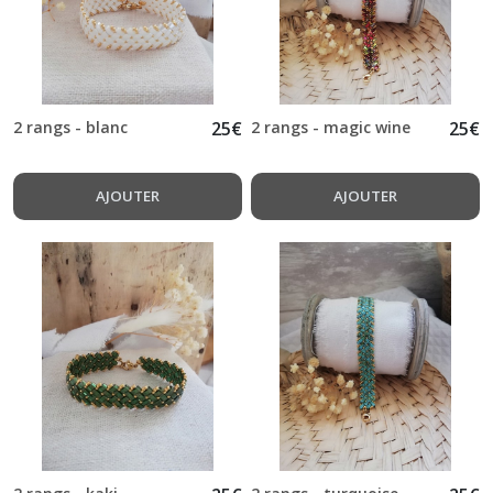
2 rangs - blanc
25
€
2 rangs - magic wine
25
€
AJOUTER
AJOUTER