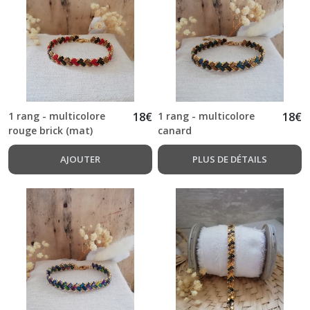
1 rang - multicolore
18
€
1 rang - multicolore
18
€
rouge brick (mat)
canard
AJOUTER
PLUS DE DÉTAILS