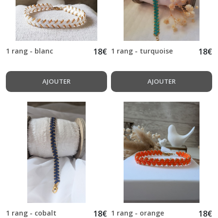
(12)
Bracelets
Summers
(6)
1 rang - blanc
18
€
1 rang - turquoise
18
€
Boucles
d'oreilles
(116)
AJOUTER
AJOUTER
Colliers
(11)
Bijouterie
(4)
Afficher
les
résultats
1 rang - cobalt
18
€
1 rang - orange
18
€