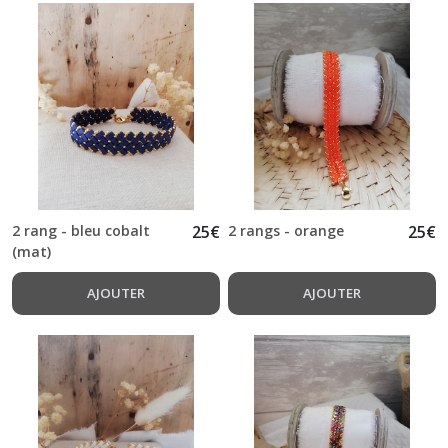
2 rang - bleu cobalt
25
€
2 rangs - orange
25
€
(mat)
AJOUTER
AJOUTER