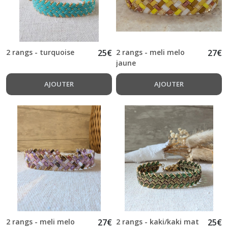
2 rangs - turquoise
25
€
2 rangs - meli melo
27
€
jaune
AJOUTER
AJOUTER
2 rangs - meli melo
27
€
2 rangs - kaki/kaki mat
25
€