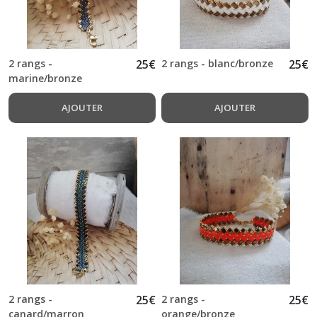
2 rangs -
25
€
2 rangs - blanc/bronze
25
€
marine/bronze
AJOUTER
AJOUTER
2 rangs -
25
€
2 rangs -
25
€
canard/marron
orange/bronze