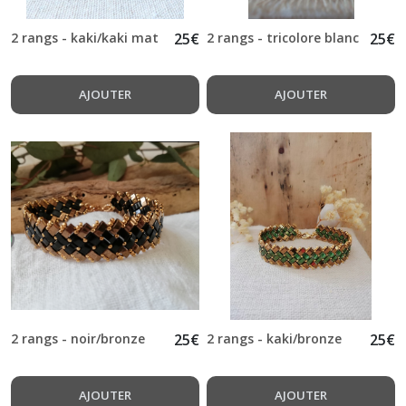
Afficher
2 rangs - kaki/kaki mat
25
€
2 rangs - tricolore blanc
25
€
les
résultats
AJOUTER
AJOUTER
2 rangs - noir/bronze
25
€
2 rangs - kaki/bronze
25
€
AJOUTER
AJOUTER