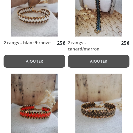
2 rangs - blanc/bronze
25
€
2 rangs -
25
€
canard/marron
AJOUTER
AJOUTER