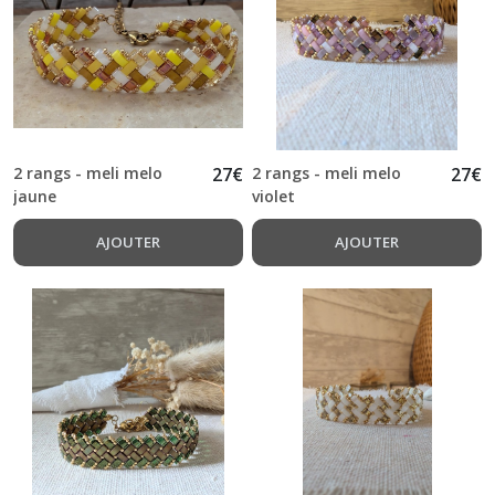
2
rangs
bicolores
(rocailles
dorées)
(16)
2
2 rangs - meli melo
27
€
2 rangs - meli melo
27
€
rangs
jaune
violet
unis
(rocailles
AJOUTER
AJOUTER
argentées)
(4)
2
rangs
bicolores
(rocailles
argentées)
(3)