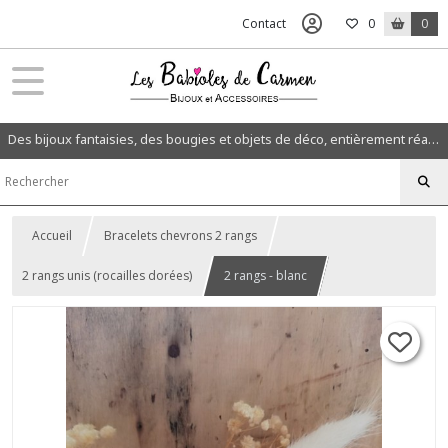
Contact
0
0
Des bijoux fantaisies, des bougies et objets de déco, entièrement réalisés à la main dans mon atelier en Normandie.
Accueil
Bracelets chevrons 2 rangs
2 rangs unis (rocailles dorées)
2 rangs - blanc