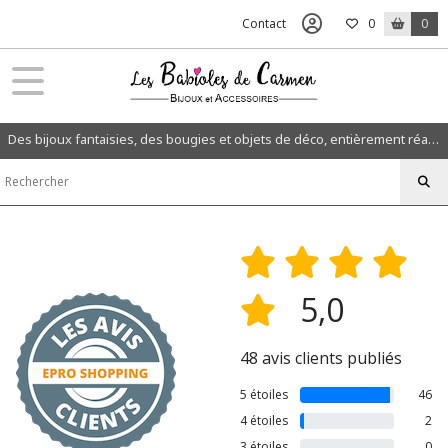
Contact
0
0
Des bijoux fantaisies, des bougies et objets de déco, entièrement réalisés à la main dans mon atelier en Normandie.
5,0
48 avis clients publiés
5 étoiles
46
4 étoiles
2
3 étoiles
0