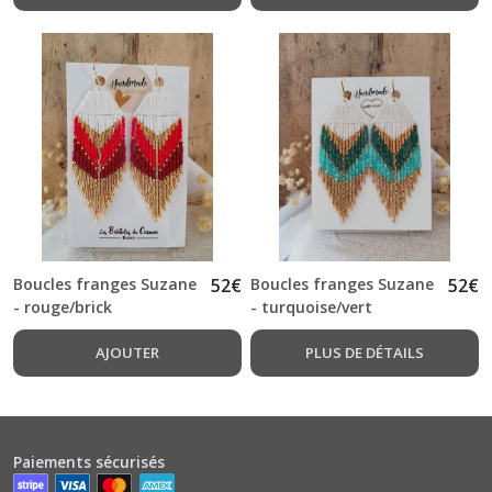
Boucles franges Suzane
52
€
Boucles franges Suzane
52
€
- rouge/brick
- turquoise/vert
AJOUTER
PLUS DE DÉTAILS
Paiements sécurisés