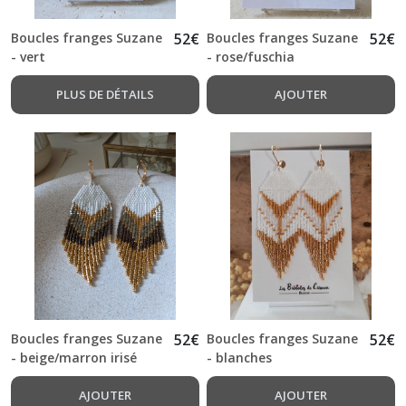
Pénélopes
(6)
Boucles franges Suzane
52
€
Boucles franges Suzane
52
€
- vert
- rose/fuschia
Afficher
PLUS DE DÉTAILS
AJOUTER
les
résultats
Boucles franges Suzane
52
€
Boucles franges Suzane
52
€
- beige/marron irisé
- blanches
AJOUTER
AJOUTER