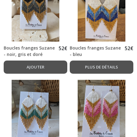
Suzane
(8)
Mondrian
(4)
Boucles franges Suzane
52
€
Boucles franges Suzane
52
€
Les
- noir, gris et doré
- bleu
Esméralda
(4)
AJOUTER
PLUS DE DÉTAILS
Romantique
(2)
Les
Cheyennes
(6)
Les