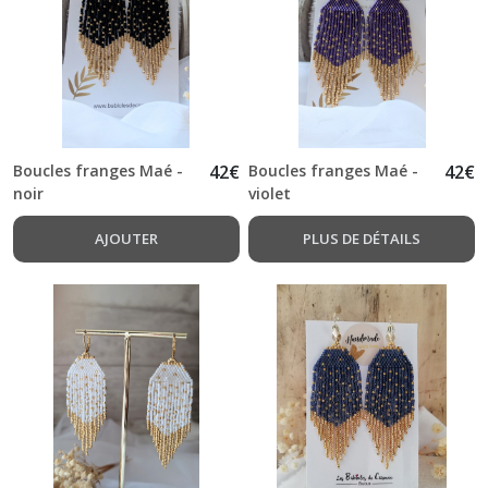
Suzane
(8)
Mondrian
(4)
Boucles franges Maé -
42
€
Boucles franges Maé -
42
€
Les
noir
violet
Esméralda
(4)
AJOUTER
PLUS DE DÉTAILS
Romantique
(2)
Les
Cheyennes
(6)
Les