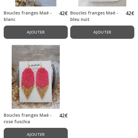
Pénélopes
(6)
Boucles franges Maé -
42
€
Boucles franges Maé -
42
€
blanc
bleu nuit
Afficher
AJOUTER
AJOUTER
les
résultats
Boucles franges Maé -
42
€
rose fuschia
AJOUTER