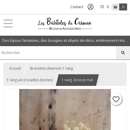
Contact
0
0
Des bijoux fantaisies, des bougies et objets de déco, entièrement réalisés à la main dans mon atelier en Normandie.
Accueil
Bracelets chevrons 1 rang
1 rang uni (rocailles dorées)
1 rang -bronze mat