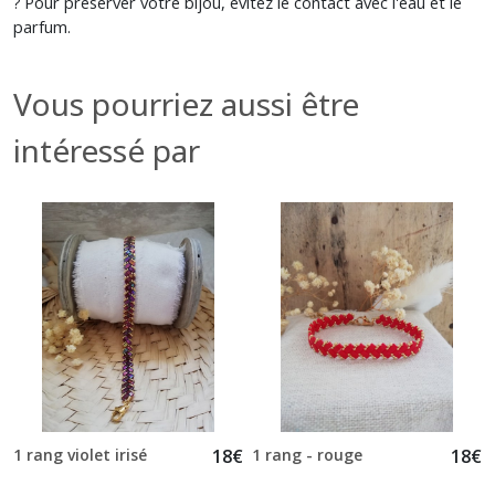
Pour préserver votre bijou, évitez le contact avec l'eau et le
?
parfum.
Vous pourriez aussi être
intéressé par
1 rang violet irisé
18
€
1 rang - rouge
18
€