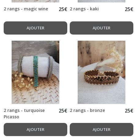
2 rangs - magic wine
25
€
2 rangs - kaki
25
€
AJOUTER
AJOUTER
2 rangs - turquoise
25
€
2 rangs - bronze
25
€
Picasso
AJOUTER
AJOUTER