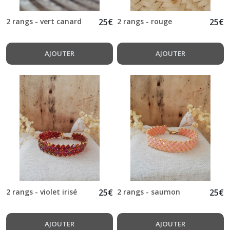
Afficher
2 rangs - vert canard
25
€
2 rangs - rouge
25
€
les
résultats
AJOUTER
AJOUTER
2 rangs - violet irisé
25
€
2 rangs - saumon
25
€
AJOUTER
AJOUTER