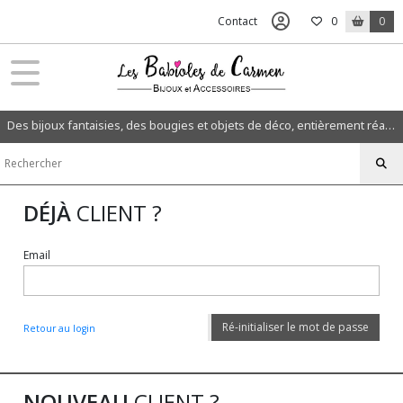
Contact
0
0
Des bijoux fantaisies, des bougies et objets de déco, entièrement réalisés à la main dans mon atelier en Normandie.
DÉJÀ
CLIENT ?
Email
Ré-initialiser le mot de passe
Retour au login
NOUVEAU
CLIENT ?