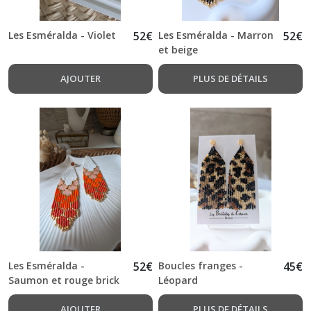
Les Esméralda - Violet
52
€
Les Esméralda - Marron
52
€
et beige
AJOUTER
PLUS DE DÉTAILS
Les Esméralda -
52
€
Boucles franges -
45
€
Saumon et rouge brick
Léopard
AJOUTER
PLUS DE DÉTAILS