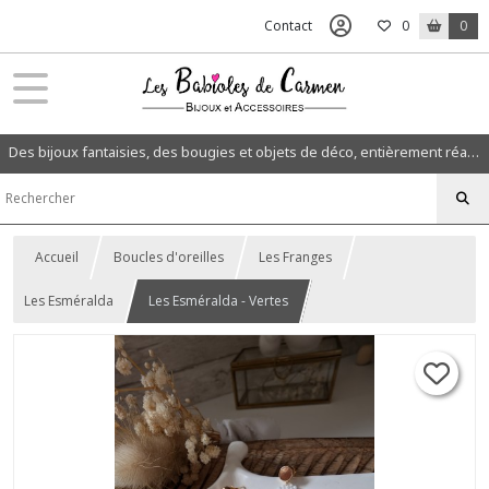
Contact
0
0
Des bijoux fantaisies, des bougies et objets de déco, entièrement réalisés à la main dans mon atelier en Normandie.
Accueil
Boucles d'oreilles
Les Franges
Les Esméralda
Les Esméralda - Vertes