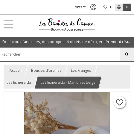
Contact
0
0
Des bijoux fantaisies, des bougies et objets de déco, entièrement réalisés à la main dans mon atelier en Normandie.
Accueil
Boucles d'oreilles
Les Franges
Les Esméralda
Les Esméralda - Marron et beige